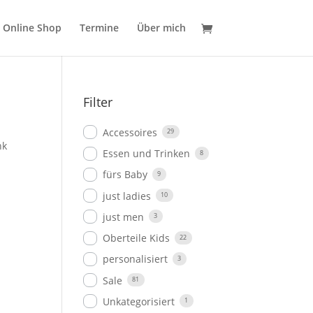
Online Shop
Termine
Über mich
Filter
Accessoires
29
nk
Essen und Trinken
8
fürs Baby
9
just ladies
10
just men
3
Oberteile Kids
22
personalisiert
3
Sale
81
Unkategorisiert
1