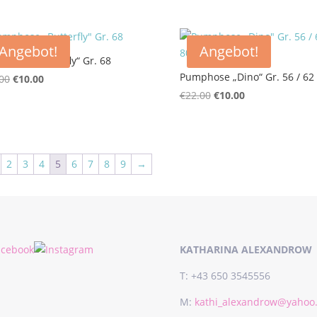
Angebot!
Angebot!
hose „Butterfly“ Gr. 68
Pumphose „Dino“ Gr. 56 / 62 
Ursprünglicher
Aktueller
00
€
10.00
Preis
Preis
Ursprünglicher
Aktueller
€
22.00
€
10.00
war:
ist:
Preis
Preis
€23.00
€10.00.
war:
ist:
€22.00
€10.00.
2
3
4
5
6
7
8
9
→
KATHARINA ALEXANDROW
T: +43 650 3545556
M:
kathi_alexandrow@yahoo