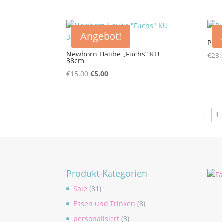
Preis
Preis
war:
ist:
€12.99
€5.00.
Angebot!
Pump
Newborn Haube „Fuchs“ KU
€
23.
38cm
Ursprünglicher
Aktueller
€
15.00
€
5.00
Preis
Preis
war:
ist:
€15.00
€5.00.
←
1
Produkt-Kategorien
Sale
(81)
Essen und Trinken
(8)
personalisiert
(3)