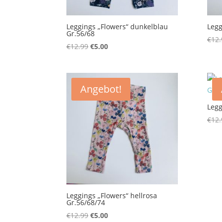
Leggings „Flowers“ dunkelblau
Legg
Gr.56/68
€
12.
Ursprünglicher
Aktueller
€
12.99
€
5.00
Preis
Preis
war:
ist:
€12.99
€5.00.
Angebot!
Legg
€
12.
Leggings „Flowers“ hellrosa
Gr.56/68/74
Ursprünglicher
Aktueller
€
12.99
€
5.00