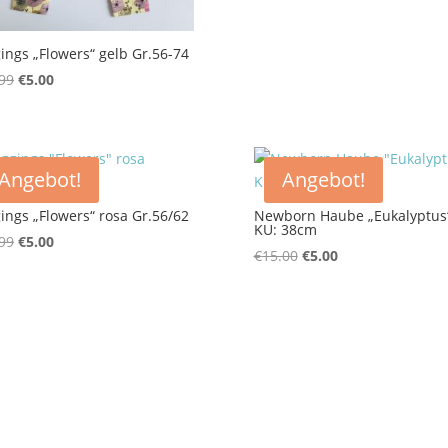
ings „Flowers“ gelb Gr.56-74
Ursprünglicher
Aktueller
99
€
5.00
Preis
Preis
war:
ist:
€12.99
€5.00.
Angebot!
Angebot!
ings „Flowers“ rosa Gr.56/62
Newborn Haube „Eukalyptus
KU: 38cm
Ursprünglicher
Aktueller
99
€
5.00
Ursprünglicher
Aktueller
€
15.00
€
5.00
Preis
Preis
Preis
Preis
war:
ist:
war:
ist:
€12.99
€5.00.
€15.00
€5.00.