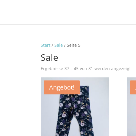
Start
/
Sale
/ Seite 5
Sale
Ergebnisse 37 – 45 von 81 werden angezeigt
Angebot!