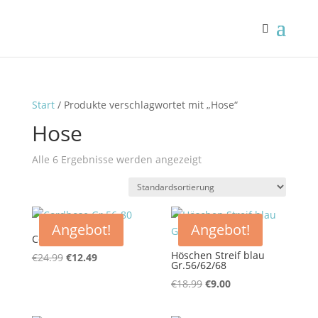
Start
/ Produkte verschlagwortet mit „Hose“
Hose
Alle 6 Ergebnisse werden angezeigt
Angebot!
Angebot!
Cordhose Gr.56-80
Höschen Streif blau
Ursprünglicher
Aktueller
€
24.99
€
12.49
Gr.56/62/68
Preis
Preis
Ursprünglicher
Aktueller
€
18.99
€
9.00
war:
ist:
Preis
Preis
€24.99
€12.49.
war:
ist: