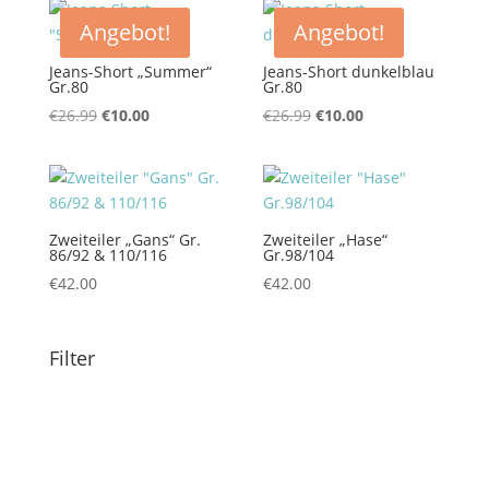
€18.99
€9.00.
Angebot!
Angebot!
Jeans-Short „Summer“
Jeans-Short dunkelblau
Gr.80
Gr.80
Ursprünglicher
Aktueller
Ursprünglicher
Aktueller
€
26.99
€
10.00
€
26.99
€
10.00
Preis
Preis
Preis
Preis
war:
ist:
war:
ist:
€26.99
€10.00.
€26.99
€10.00.
Zweiteiler „Gans“ Gr.
Zweiteiler „Hase“
86/92 & 110/116
Gr.98/104
€
42.00
€
42.00
Filter