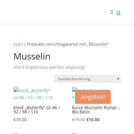
Start
/ Produkte verschlagwortet mit „Musselin“
Musselin
Alle 8 Ergebnisse werden angezeigt
Angebot!
Kleid „Butterfly“ Gr.86 /
kurze Musselin Pumpi –
92 / 98 / 110
Bio Basic
Ursprünglicher
Aktueller
€
39.00
€
19.50
€
10.00
Preis
Preis
war:
ist: