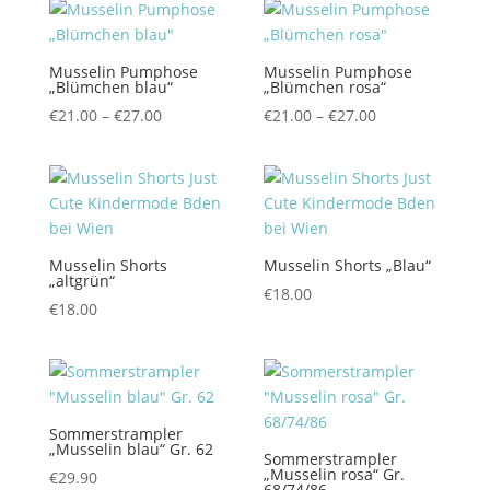
€19.50
€10.00.
Musselin Pumphose
Musselin Pumphose
„Blümchen blau“
„Blümchen rosa“
Preisspanne:
Preisspanne:
€
21.00
–
€
27.00
€
21.00
–
€
27.00
€21.00
€21.00
bis
bis
€27.00
€27.00
Musselin Shorts
Musselin Shorts „Blau“
„altgrün“
€
18.00
€
18.00
Sommerstrampler
„Musselin blau“ Gr. 62
Sommerstrampler
„Musselin rosa“ Gr.
€
29.90
68/74/86