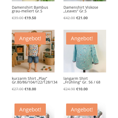
Damenshirt Bambus
Damenshirt Viskose
grau-meliert Gr.S
„Leaves“ Gr.S
Ursprünglicher
Aktueller
Ursprünglicher
Aktueller
€
39.00
€
19.50
€
42.00
€
21.00
Preis
Preis
Preis
Preis
war:
ist:
war:
ist:
€39.00
€19.50.
€42.00
€21.00.
Angebot!
Angebot!
kurzarm Shirt „Play“
langarm Shirt
Gr.80/86/104/122/128/134
„Frühling“ Gr. 56 / 68
Ursprünglicher
Aktueller
Ursprünglicher
Aktueller
€
27.00
€
18.00
€
24.90
€
10.00
Preis
Preis
Preis
Preis
war:
ist:
war:
ist:
€27.00
€18.00.
€24.90
€10.00.
Angebot!
Angebot!