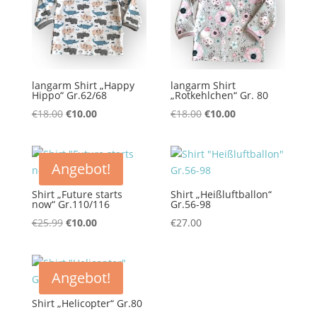
langarm Shirt „Happy
langarm Shirt
Hippo“ Gr.62/68
„Rotkehlchen“ Gr. 80
Ursprünglicher
Aktueller
Ursprünglicher
Aktueller
€
18.00
€
10.00
€
18.00
€
10.00
Preis
Preis
Preis
Preis
war:
ist:
war:
ist:
€18.00
€10.00.
€18.00
€10.00.
Angebot!
Shirt „Future starts
Shirt „Heißluftballon“
now“ Gr.110/116
Gr.56-98
Ursprünglicher
Aktueller
€
25.99
€
10.00
€
27.00
Preis
Preis
war:
ist:
€25.99
€10.00.
Angebot!
Shirt „Helicopter“ Gr.80