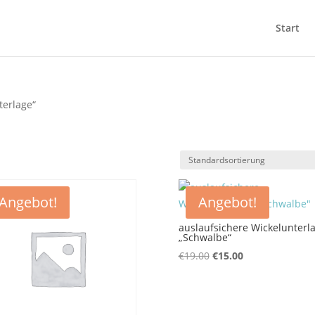
Start
terlage“
Angebot!
Angebot!
auslaufsichere Wickelunterl
„Schwalbe“
Ursprünglicher
Aktueller
€
19.00
€
15.00
Preis
Preis
war:
ist:
€19.00
€15.00.