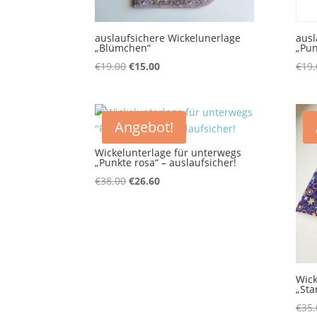
auslaufsichere Wickelunerlage
ausl
„Blümchen“
„Pun
Ursprünglicher
Aktueller
€
19.00
€
15.00
€
19.
Preis
Preis
war:
ist:
€19.00
€15.00.
Angebot!
Wickelunterlage für unterwegs
„Punkte rosa“ – auslaufsicher!
Ursprünglicher
Aktueller
€
38.00
€
26.60
Preis
Preis
war:
ist:
€38.00
€26.60.
Wick
„Star
€
35.