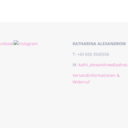
Preis
Preis
war:
ist:
€35.00
€21.00.
KATHARINA ALEXANDROW
T: +43 650 3545556
M:
kathi_alexandrow@yahoo
Versandinformationen &
Widerruf