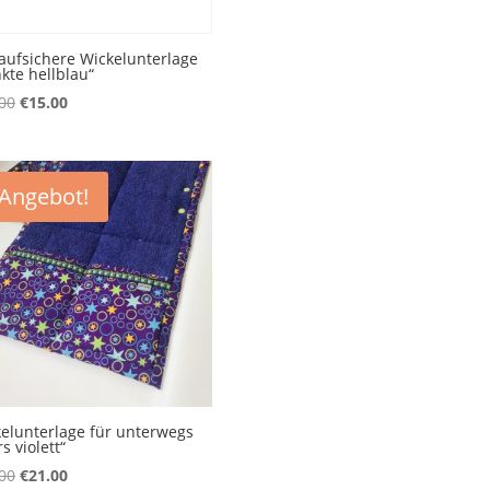
aufsichere Wickelunterlage
kte hellblau“
Ursprünglicher
Aktueller
00
€
15.00
Preis
Preis
war:
ist:
€19.00
€15.00.
Angebot!
elunterlage für unterwegs
s violett“
Ursprünglicher
Aktueller
00
€
21.00