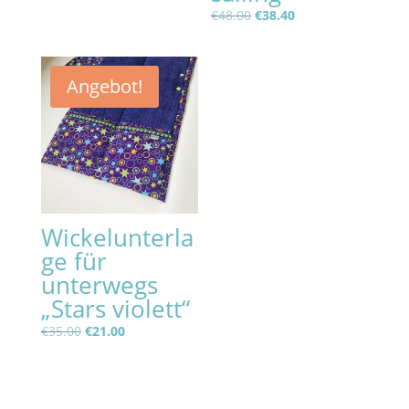
Ursprünglicher
Aktueller
€
48.00
€
38.40
Preis
Preis
war:
ist:
€48.00
€38.40.
Angebot!
Wickelunterla
ge für
unterwegs
„Stars violett“
Ursprünglicher
Aktueller
€
35.00
€
21.00
Preis
Preis
war:
ist:
€35.00
€21.00.