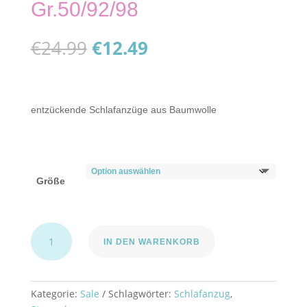
Gr.50/92/98
Ursprünglicher
Aktueller
€
24.99
€
12.49
Preis
Preis
war:
ist:
€24.99
€12.49.
entzückende Schlafanzüge aus Baumwolle
Größe
Doppelpackung
IN DEN WARENKORB
Schlafanzug
"Flowers"
Gr.50/92/98
Menge
Kategorie:
Sale
Schlagwörter:
Schlafanzug
,