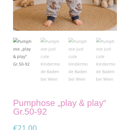
Pumphose „play & play“
Gr.50-92
€
21.00