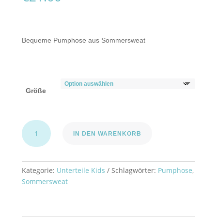
Bequeme Pumphose aus Sommersweat
Größe
Pumphose
IN DEN WARENKORB
„play
&
play"
Gr.50-
Kategorie:
Unterteile Kids
Schlagwörter:
Pumphose
,
92
Sommersweat
Menge