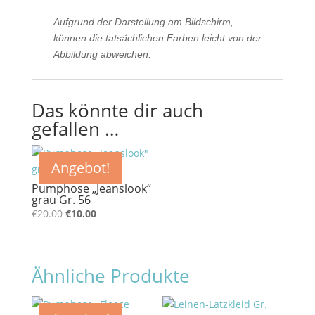
Aufgrund der Darstellung am Bildschirm,
können die tatsächlichen Farben leicht von der
Abbildung abweichen.
Das könnte dir auch
gefallen …
Angebot!
Pumphose „Jeanslook“
grau Gr. 56
Ursprünglicher
Aktueller
€
20.00
€
10.00
Preis
Preis
war:
ist:
€20.00
€10.00.
Ähnliche Produkte