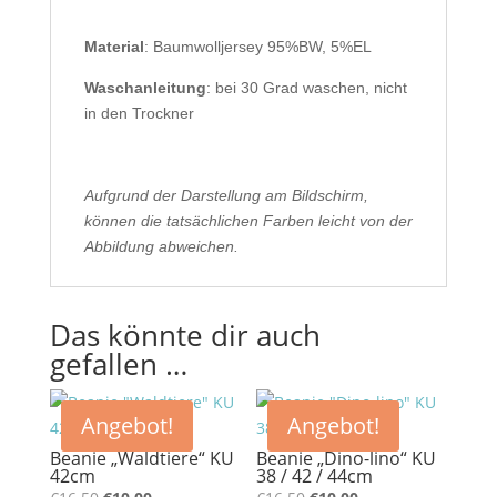
Material
: Baumwolljersey 95%BW, 5%EL
Waschanleitung
: bei 30 Grad waschen, nicht
in den Trockner
Aufgrund der Darstellung am Bildschirm,
können die tatsächlichen Farben leicht von der
Abbildung abweichen.
Das könnte dir auch
gefallen …
Angebot!
Angebot!
Beanie „Waldtiere“ KU
Beanie „Dino-lino“ KU
42cm
38 / 42 / 44cm
Ursprünglicher
Aktueller
Ursprünglicher
Aktueller