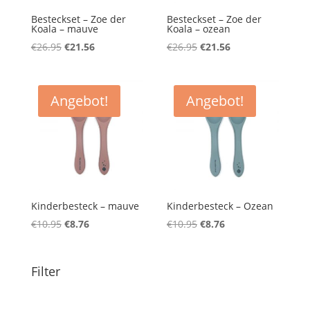
Besteckset – Zoe der
Besteckset – Zoe der
Koala – mauve
Koala – ozean
Ursprünglicher
Aktueller
Ursprünglicher
Aktueller
€
26.95
€
21.56
€
26.95
€
21.56
Preis
Preis
Preis
Preis
war:
ist:
war:
ist:
€26.95
€21.56.
€26.95
€21.56.
Angebot!
Angebot!
Kinderbesteck – mauve
Kinderbesteck – Ozean
Ursprünglicher
Aktueller
Ursprünglicher
Aktueller
€
10.95
€
8.76
€
10.95
€
8.76
Preis
Preis
Preis
Preis
war:
ist:
war:
ist:
Filter
€10.95
€8.76.
€10.95
€8.76.