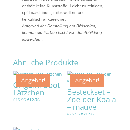
enthält keine Kunststoffe. Leicht zu reinigen,
spülmaschinen-, mikrowellen- und
tiefkühlschrankgeeignet.
Aufgrund der Darstellung am Bildschirm,
können die Farben leicht von der Abbildung
abweichen.
Ähnliche Produkte
Angebot!
Angebot!
Origami Boot
Besteckset –
Lätzchen
Zoe der Koala
Ursprünglicher
Aktueller
€
15.95
€
12.76
– mauve
Preis
Preis
war:
ist:
Ursprünglicher
Aktueller
€
26.95
€
21.56
€15.95
€12.76.
Preis
Preis
war:
ist: