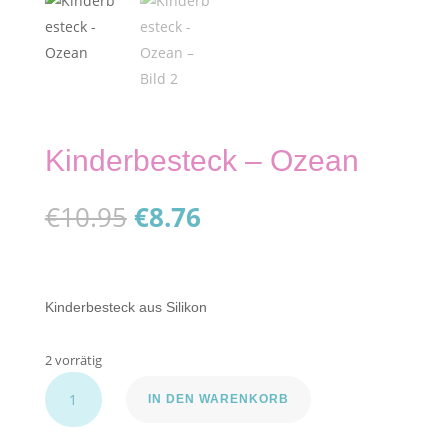
Kinderbesteck – Ozean
Ursprünglicher
Aktueller
€
10.95
€
8.76
Preis
Preis
war:
ist:
€10.95
€8.76.
Kinderbesteck aus Silikon
2 vorrätig
Kinderbesteck
IN DEN WARENKORB
-
Ozean