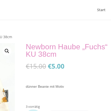
Start
KU 38cm
Newborn Haube „Fuchs“
KU 38cm
Ursprünglicher
Aktueller
€
15.00
€
5.00
Preis
Preis
war:
ist:
€15.00
€5.00.
dünner Beanie mit Motiv
3 vorrätig