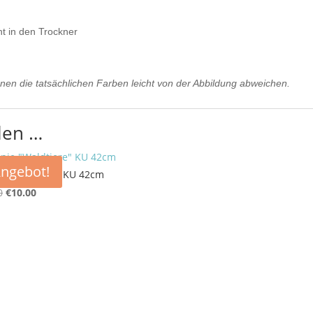
ht in den Trockner
nen die tatsächlichen Farben leicht von der Abbildung abweichen.
len …
ngebot!
e „Waldtiere“ KU 42cm
Ursprünglicher
Aktueller
0
€
10.00
Preis
Preis
war:
ist:
€16.50
€10.00.