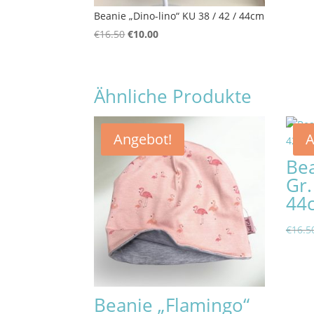
Beanie „Dino-lino“ KU 38 / 42 / 44cm
Ursprünglicher
Aktueller
€
16.50
€
10.00
Preis
Preis
war:
ist:
€16.50
€10.00.
Ähnliche Produkte
Angebot!
A
Bea
Gr.
44
€
16.5
Beanie „Flamingo“