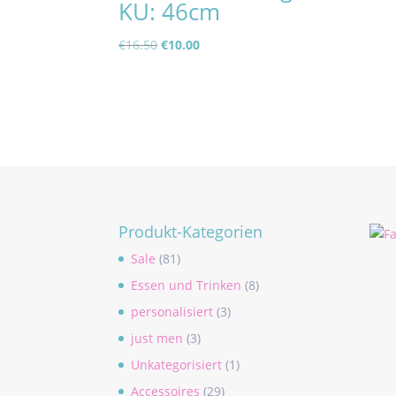
KU: 46cm
Ursprünglicher
Aktueller
€
16.50
€
10.00
Preis
Preis
war:
ist:
€16.50
€10.00.
Produkt-Kategorien
Sale
(81)
Essen und Trinken
(8)
personalisiert
(3)
just men
(3)
Unkategorisiert
(1)
Accessoires
(29)