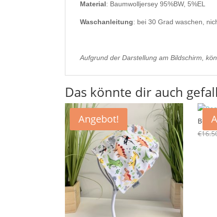
Material
: Baumwolljersey 95%BW, 5%EL
Waschanleitung
: bei 30 Grad waschen, nic
Aufgrund der Darstellung am Bildschirm, kön
Das könnte dir auch gefal
Angebot!
A
Beani
€
16.5