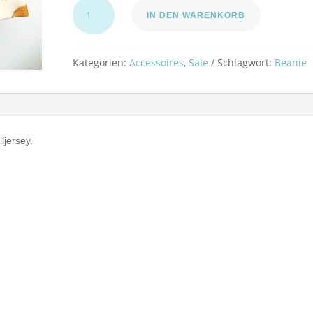
Newborn
IN DEN WARENKORB
Haube
"Fuchs"
KU
Kategorien:
Accessoires
,
Sale
Schlagwort:
Beanie
38cm
Menge
ljersey.