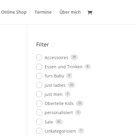
Online Shop
Termine
Über mich
Filter
Accessoires
29
Essen und Trinken
8
fürs Baby
9
just ladies
10
just men
3
Oberteile Kids
22
personalisiert
3
Sale
81
Unkategorisiert
1