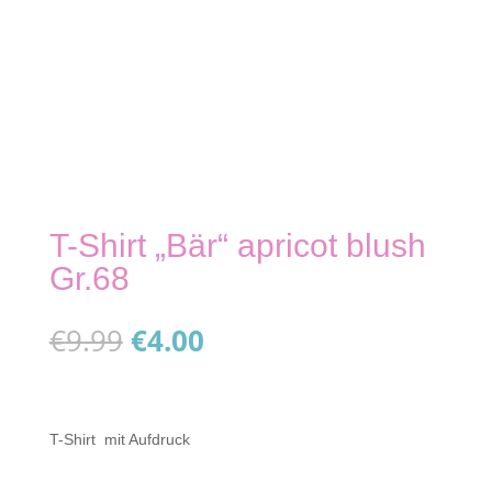
T-Shirt „Bär“ apricot blush
Gr.68
Ursprünglicher
Aktueller
€
9.99
€
4.00
Preis
Preis
war:
ist:
€9.99
€4.00.
T-Shirt mit Aufdruck