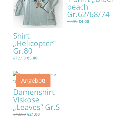
peach
Gr.62/68/74
Ursprünglicher
Aktueller
€
9.99
€
4.00
Preis
Preis
Shirt
war:
ist:
„Helicopter“
€9.99
€4.00.
Gr.80
Ursprünglicher
Aktueller
€
12.99
€
5.00
Preis
Preis
war:
ist:
€12.99
€5.00.
Angebot!
Damenshirt
Viskose
„Leaves“ Gr.S
Ursprünglicher
Aktueller
€
42.00
€
21.00
Preis
Preis
war:
ist: