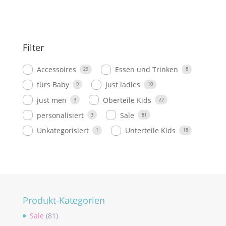
€42.00
€21.00.
Filter
Accessoires
Essen und Trinken
29
8
fürs Baby
just ladies
9
10
just men
Oberteile Kids
3
22
personalisiert
Sale
3
81
Unkategorisiert
Unterteile Kids
1
18
Produkt-Kategorien
Sale
(81)