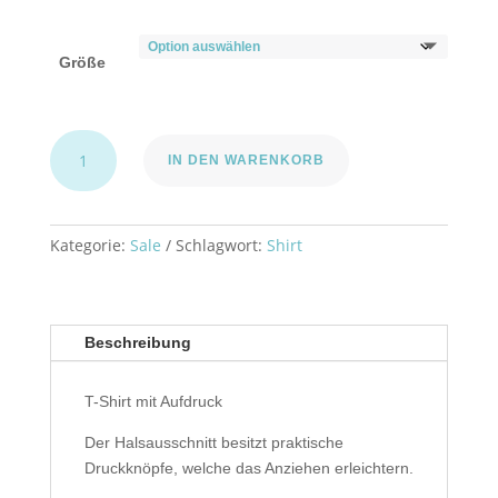
Größe
T-
IN DEN WARENKORB
Shirt
"Bär"
apricot
blush
Kategorie:
Sale
Schlagwort:
Shirt
Gr.68
Menge
Beschreibung
T-Shirt mit Aufdruck
Der Halsausschnitt besitzt praktische
Druckknöpfe, welche das Anziehen erleichtern.